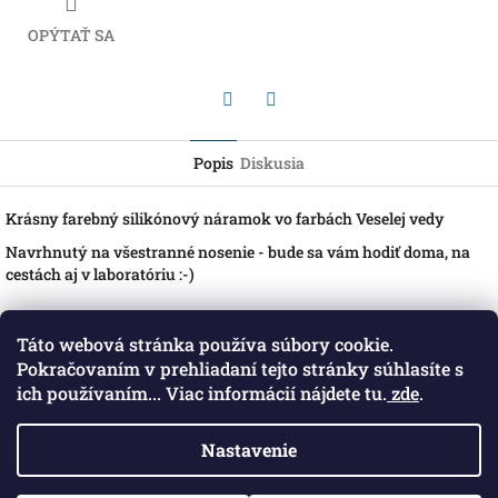
OPÝTAŤ SA
Pinterest
Facebook
Popis
Diskusia
Krásny farebný silikónový náramok vo farbách Veselej vedy
Navrhnutý na všestranné nosenie - bude sa vám hodiť doma, na
cestách aj v laboratóriu :-)
Z
Táto webová stránka používa súbory cookie.
á
Späť na stránky Veselej vedy
Pokračovaním v prehliadaní tejto stránky súhlasíte s
p
Karty bezpečnostných údajov jednotlivých výrobkov
ich používaním... Viac informácií nájdete tu.
zde
.
ä
t
Nastavenie
i
Klíč IG
e