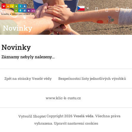
Přejít
Nák
Hledat
na
Přihlášen
obsah
koší
Novinky
Novinky
Záznamy nebyly nalezeny...
Z
á
Zpět na stránky Veselé vědy
Bezpečnostní listy jednotlivých výrobků
p
a
t
www.klic-k-rustu.cz
í
Copyright 2026
Veselá věda
. Všechna práva
Vytvořil Shoptet
vyhrazena.
Upravit nastavení cookies